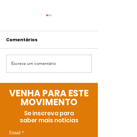
Comentários
Escreva um comentário
Transparência,
36 anos do EC
diálogo e parceria
proteger a in
para construir um
responsabili
caminho cada vez
todos.
VENHA PARA ESTE
melhor
MOVIMENTO
Se inscreva para
saber mais notícias
Email