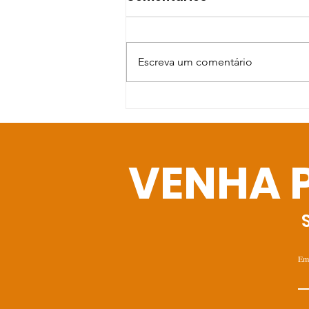
Escreva um comentário
A Páscoa está
chegando!
VENHA 
Em