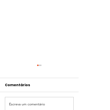
Comentários
Escreva um comentário
Dia Internacional da
Instituto Gab