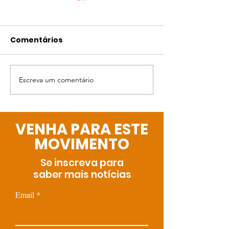
Comentários
Escreva um comentário
Transparência,
36 anos do EC
diálogo e parceria
proteger a in
para construir um
responsabili
caminho cada vez
todos.
VENHA PARA ESTE
melhor
MOVIMENTO
Se inscreva para
saber mais notícias
Email