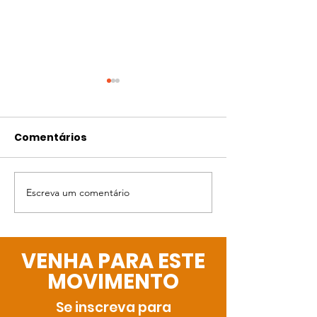
Comentários
Bingo da Gabi
Escreva um comentário
A Páscoa está
chegando!
VENHA PARA ESTE
MOVIMENTO
Se inscreva para