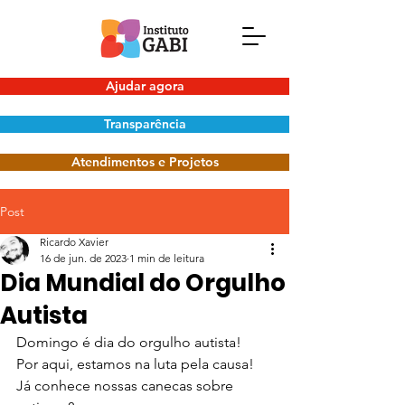
Ajudar agora
Transparência
Atendimentos e Projetos
Post
Ricardo Xavier
16 de jun. de 2023
1 min de leitura
Dia Mundial do Orgulho
Autista
Domingo é dia do orgulho autista!
Por aqui, estamos na luta pela causa!
Já conhece nossas canecas sobre 