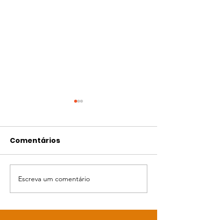
Comentários
Rifa do Gabi
Bingo da Gabi
Escreva um comentário