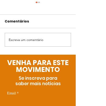
Comentários
Bingo da Gabi
Escreva um comentário
A Páscoa está
chegando!
VENHA PARA ESTE
MOVIMENTO
Se inscreva para
saber mais notícias
Email