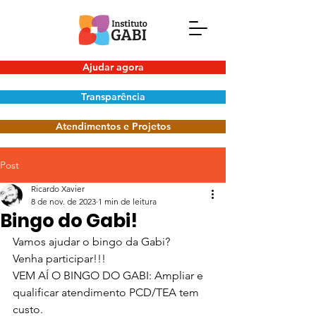
Ajudar agora
Transparência
Atendimentos e Projetos
Post
Ricardo Xavier
8 de nov. de 2023
1 min de leitura
Bingo do Gabi!
Vamos ajudar o bingo da Gabi?
Venha participar!!!
VEM AÍ O BINGO DO GABI: Ampliar e 
qualificar atendimento PCD/TEA tem 
custo.