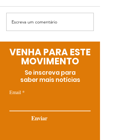
Bingo da Gabi
Escreva um comentário
A Páscoa está
chegando!
VENHA PARA ESTE
MOVIMENTO
Se inscreva para
saber mais notícias
Email
Enviar