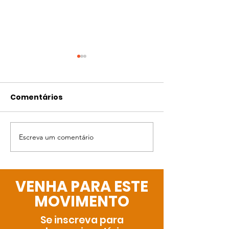
Comentários
Rifa do Gabi
Bingo da Gabi
Escreva um comentário
VENHA PARA ESTE
MOVIMENTO
Se inscreva para