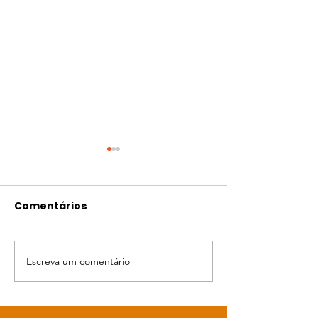
Comentários
Bingo da Gabi
Escreva um comentário
A Páscoa está
chegando!