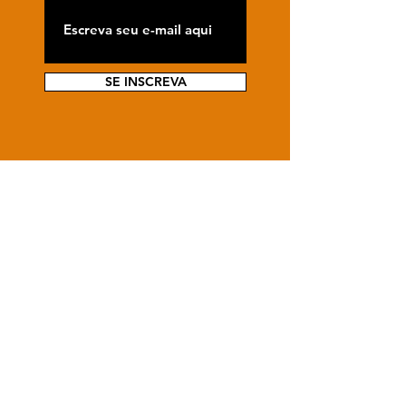
SE INSCREVA
Fale conosco
Tire suas dúvidas e fale conosco para
que você também entre na nossa família!
Te esperamos!