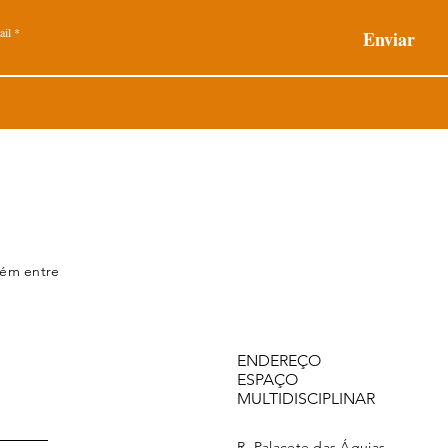
ail
Enviar
bém entre
ENDEREÇO
ESPAÇO
MULTIDISCIPLINAR
R. Palacete das Águias,