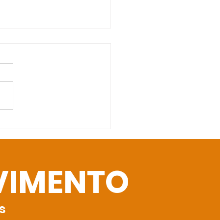
go da Gabi
VIMENTO
s